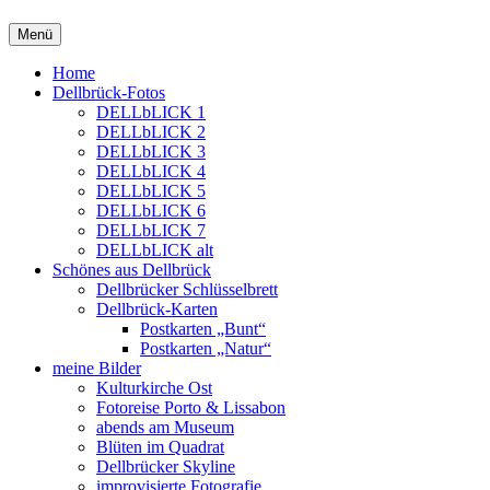
Springe
Menü
zum
Inhalt
Home
Dellbrück-Fotos
DELLbLICK 1
DELLbLICK 2
DELLbLICK 3
DELLbLICK 4
DELLbLICK 5
DELLbLICK 6
DELLbLICK 7
DELLbLICK alt
Schönes aus Dellbrück
Dellbrücker Schlüsselbrett
Dellbrück-Karten
Postkarten „Bunt“
Postkarten „Natur“
meine Bilder
Kulturkirche Ost
Fotoreise Porto & Lissabon
abends am Museum
Blüten im Quadrat
Dellbrücker Skyline
improvisierte Fotografie