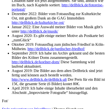
Lissabon habe ich jetzt aufgenommen. Sie sind, ähnlich wie
im Buch, nach Kapiteln sortiert.
http://dellblick.de/fotoreise-
portugal/
Dezember 2022: Bilder vom Fotoausflug zur Kulturkirche
Ost, mit großem Dank an die GAG Immobilien
http://dellblick.de/kulturkirche-ost/
Januar 2022: Eine Auswahl meiner Bilder von Musik gibt’s
unter
http://dellblick.de/musik/
August 2020: Es gibt einige meiner Motive als Postkarte bei
„zumGlück“
Oktober 2019: Fotoausflug zum jüdischen Friedhof in Köln-
Mülheim.
http://dellblick.de/juedischer-friedhof/
September 2019: Ich habe im Archiv gekramt und die besten
Bilder des Kölner Doms zusammengestellt.
http://dellblick.de/koelner-dom/
Diese Sammlung wird
laufend aktualisiert.
August 2019: Die Bilder aus dem alten Dellbrück sind jetzt
fertig und können auch bestellt werden.
http://www.dellblick.de/dellblick-alt
Der Preis für ein Bild ist
15€, die gesamte Serie (6 Bilder) kostet 80€.
April 2019: Ich habe einige Inhalte überarbeitet und den
Abschnitt „Improvisierte Fotografie“ hinzugefügt.
Fot/