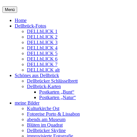
Springe
Menü
zum
Inhalt
Home
Dellbrück-Fotos
DELLbLICK 1
DELLbLICK 2
DELLbLICK 3
DELLbLICK 4
DELLbLICK 5
DELLbLICK 6
DELLbLICK 7
DELLbLICK alt
Schönes aus Dellbrück
Dellbrücker Schlüsselbrett
Dellbrück-Karten
Postkarten „Bunt“
Postkarten „Natur“
meine Bilder
Kulturkirche Ost
Fotoreise Porto & Lissabon
abends am Museum
Blüten im Quadrat
Dellbrücker Skyline
improvisierte Fotografie