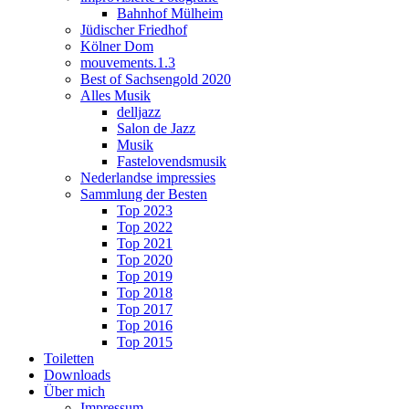
Bahnhof Mülheim
Jüdischer Friedhof
Kölner Dom
mouvements.1.3
Best of Sachsengold 2020
Alles Musik
delljazz
Salon de Jazz
Musik
Fastelovendsmusik
Nederlandse impressies
Sammlung der Besten
Top 2023
Top 2022
Top 2021
Top 2020
Top 2019
Top 2018
Top 2017
Top 2016
Top 2015
Toiletten
Downloads
Über mich
Impressum