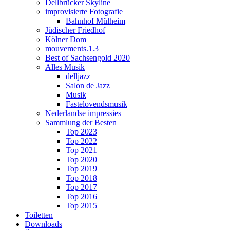
Dellbrücker Skyline
improvisierte Fotografie
Bahnhof Mülheim
Jüdischer Friedhof
Kölner Dom
mouvements.1.3
Best of Sachsengold 2020
Alles Musik
delljazz
Salon de Jazz
Musik
Fastelovendsmusik
Nederlandse impressies
Sammlung der Besten
Top 2023
Top 2022
Top 2021
Top 2020
Top 2019
Top 2018
Top 2017
Top 2016
Top 2015
Toiletten
Downloads