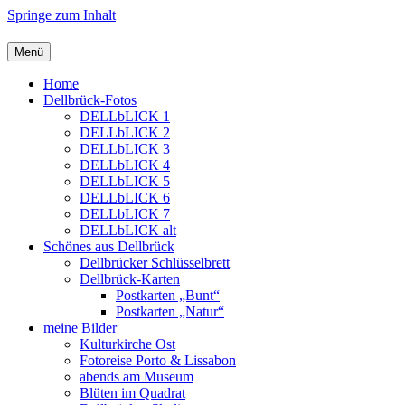
Springe zum Inhalt
Menü
Home
Dellbrück-Fotos
DELLbLICK 1
DELLbLICK 2
DELLbLICK 3
DELLbLICK 4
DELLbLICK 5
DELLbLICK 6
DELLbLICK 7
DELLbLICK alt
Schönes aus Dellbrück
Dellbrücker Schlüsselbrett
Dellbrück-Karten
Postkarten „Bunt“
Postkarten „Natur“
meine Bilder
Kulturkirche Ost
Fotoreise Porto & Lissabon
abends am Museum
Blüten im Quadrat