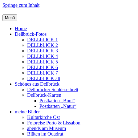
Springe zum Inhalt
Menü
Home
Dellbrück-Fotos
DELLbLICK 1
DELLbLICK 2
DELLbLICK 3
DELLbLICK 4
DELLbLICK 5
DELLbLICK 6
DELLbLICK 7
DELLbLICK alt
Schönes aus Dellbrück
Dellbrücker Schlüsselbrett
Dellbrück-Karten
Postkarten „Bunt“
Postkarten „Natur“
meine Bilder
Kulturkirche Ost
Fotoreise Porto & Lissabon
abends am Museum
Blüten im Quadrat