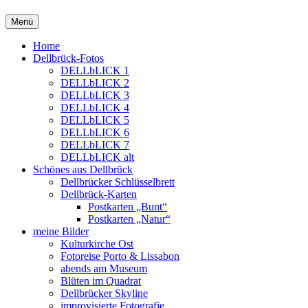
Springe
Menü
zum
Inhalt
Home
Dellbrück-Fotos
DELLbLICK 1
DELLbLICK 2
DELLbLICK 3
DELLbLICK 4
DELLbLICK 5
DELLbLICK 6
DELLbLICK 7
DELLbLICK alt
Schönes aus Dellbrück
Dellbrücker Schlüsselbrett
Dellbrück-Karten
Postkarten „Bunt“
Postkarten „Natur“
meine Bilder
Kulturkirche Ost
Fotoreise Porto & Lissabon
abends am Museum
Blüten im Quadrat
Dellbrücker Skyline
improvisierte Fotografie