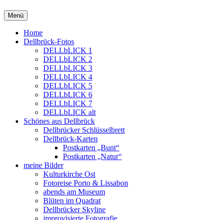
Springe
Menü
zum
Inhalt
Home
Dellbrück-Fotos
DELLbLICK 1
DELLbLICK 2
DELLbLICK 3
DELLbLICK 4
DELLbLICK 5
DELLbLICK 6
DELLbLICK 7
DELLbLICK alt
Schönes aus Dellbrück
Dellbrücker Schlüsselbrett
Dellbrück-Karten
Postkarten „Bunt“
Postkarten „Natur“
meine Bilder
Kulturkirche Ost
Fotoreise Porto & Lissabon
abends am Museum
Blüten im Quadrat
Dellbrücker Skyline
improvisierte Fotografie